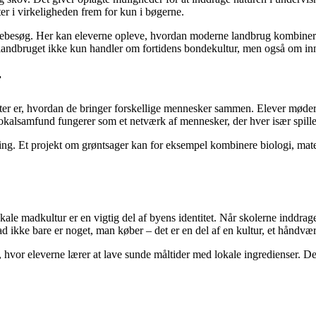
er i virkeligheden frem for kun i bøgerne.
olebesøg. Her kan eleverne opleve, hvordan moderne landbrug kombiner
at landbruget ikke kun handler om fortidens bondekultur, men også om in
r
er er, hvordan de bringer forskellige mennesker sammen. Elever møder 
lokalsamfund fungerer som et netværk af mennesker, der hver især spiller
ing. Et projekt om grøntsager kan for eksempel kombinere biologi, mate
ale madkultur er en vigtig del af byens identitet. Når skolerne inddrage
 ikke bare er noget, man køber – det er en del af en kultur, et håndvær
er, hvor eleverne lærer at lave sunde måltider med lokale ingredienser.