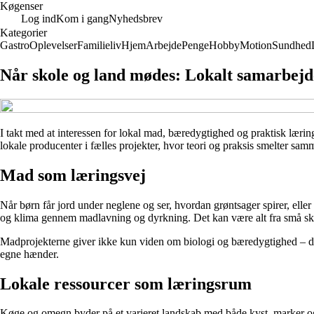
Køgenser
Log ind
Kom i gang
Nyhedsbrev
Kategorier
Gastro
Oplevelser
Familieliv
Hjem
Arbejde
Penge
Hobby
Motion
Sundhed
Når skole og land mødes: Lokalt samarbej
I takt med at interessen for lokal mad, bæredygtighed og praktisk læri
lokale producenter i fælles projekter, hvor teori og praksis smelter sa
Mad som læringsvej
Når børn får jord under neglene og ser, hvordan grøntsager spirer, elle
og klima gennem madlavning og dyrkning. Det kan være alt fra små skole
Madprojekterne giver ikke kun viden om biologi og bæredygtighed – de
egne hænder.
Lokale ressourcer som læringsrum
Køge og omegn byder på et varieret landskab med både kyst, marker og