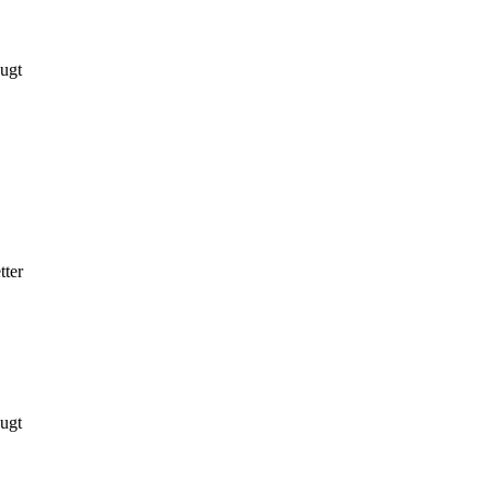
Bugt
tter
Bugt