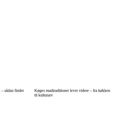
å – sådan finder
Køges madtraditioner lever videre – fra køkken
til kulturarv