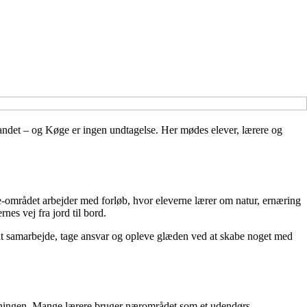
landet – og Køge er ingen undtagelse. Her mødes elever, lærere og
ge-området arbejder med forløb, hvor eleverne lærer om natur, ernæring
es vej fra jord til bord.
at samarbejde, tage ansvar og opleve glæden ved at skabe noget med
isningen. Mange lærere bruger nærområdet som et udendørs