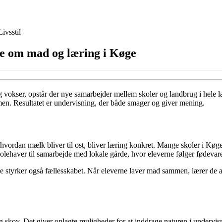
Livsstil
de om mad og læring i Køge
ng vokser, opstår der nye samarbejder mellem skoler og landbrug i hele 
mmen. Resultatet er undervisning, der både smager og giver mening.
r hvordan mælk bliver til ost, bliver læring konkret. Mange skoler i Kø
haver til samarbejde med lokale gårde, hvor eleverne følger fødevarern
 styrker også fællesskabet. Når eleverne laver mad sammen, lærer de 
 skov. Det giver oplagte muligheder for at inddrage naturen i underv