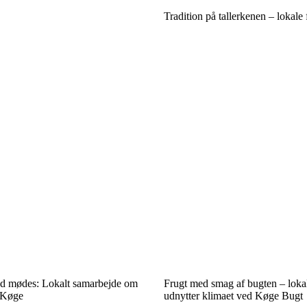
Tradition på tallerkenen – lokale 
nd mødes: Lokalt samarbejde om
Frugt med smag af bugten – lokal
 Køge
udnytter klimaet ved Køge Bugt