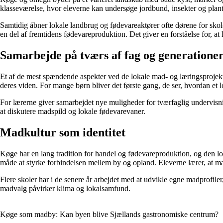
klasseværelse, hvor eleverne kan undersøge jordbund, insekter og plant
Samtidig åbner lokale landbrug og fødevareaktører ofte dørene for sk
en del af fremtidens fødevareproduktion. Det giver en forståelse for, 
Samarbejde på tværs af fag og generatione
Et af de mest spændende aspekter ved de lokale mad- og læringsprojekt
deres viden. For mange børn bliver det første gang, de ser, hvordan et 
For lærerne giver samarbejdet nye muligheder for tværfaglig undervisn
at diskutere madspild og lokale fødevarevaner.
Madkultur som identitet
Køge har en lang tradition for handel og fødevareproduktion, og den lok
måde at styrke forbindelsen mellem by og opland. Eleverne lærer, at mad
Flere skoler har i de senere år arbejdet med at udvikle egne madprofil
madvalg påvirker klima og lokalsamfund.
Køge som madby: Kan byen blive Sjællands gastronomiske centrum?