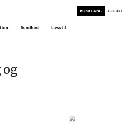
KOM I GANG
LOG IND
tion
Sundhed
Livsstil
g og