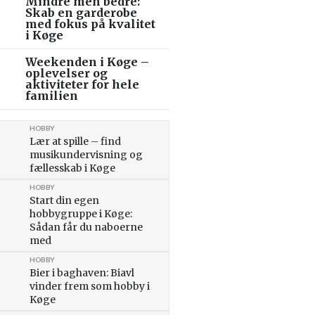
Mindre men bedre:
Skab en garderobe
med fokus på kvalitet
i Køge
Weekenden i Køge –
oplevelser og
aktiviteter for hele
familien
HOBBY
Lær at spille – find
musikundervisning og
fællesskab i Køge
HOBBY
Start din egen
hobbygruppe i Køge:
Sådan får du naboerne
med
HOBBY
Bier i baghaven: Biavl
vinder frem som hobby i
Køge