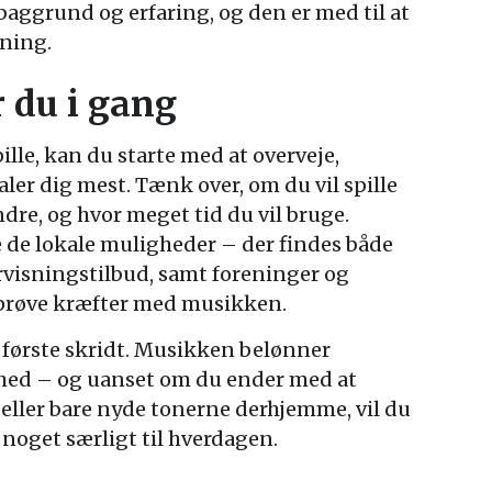
baggrund og erfaring, og den er med til at
mning.
du i gang
ille, kan du starte med at overveje,
aler dig mest. Tænk over, om du vil spille
re, og hvor meget tid du vil bruge.
 de lokale muligheder – der findes både
rvisningstilbud, samt foreninger og
 prøve kræfter med musikken.
t første skridt. Musikken belønner
hed – og uanset om du ender med at
or eller bare nyde tonerne derhjemme, vil du
noget særligt til hverdagen.