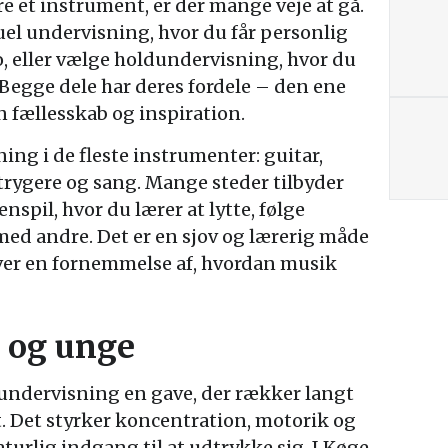
 et instrument, er der mange veje at gå.
el undervisning, hvor du får personlig
o, eller vælge holdundervisning, hvor du
egge dele har deres fordele – den ene
n fællesskab og inspiration.
ing i de fleste instrumenter: guitar,
strygere og sang. Mange steder tilbyder
spil, hvor du lærer at lytte, følge
ed andre. Det er en sjov og lærerig måde
giver en fornemmelse af, hvordan musik
 og unge
undervisning en gave, der rækker langt
. Det styrker koncentration, motorik og
aturlig indgang til at udtrykke sig. I Køge