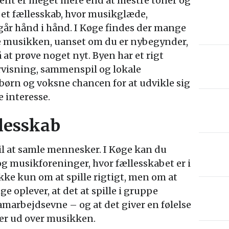
ument er meget mere end at mestre toner og
i et fællesskab, hvor musikglæde,
går hånd i hånd. I Køge findes der mange
e musikken, uanset om du er nybegynder,
å at prøve noget nyt. Byen har et rigt
rvisning, sammenspil og lokale
børn og voksne chancen for at udvikle sig
interesse.
lesskab
il at samle mennesker. I Køge kan du
og musikforeninger, hvor fællesskabet er i
kke kun om at spille rigtigt, men om at
oplever, at det at spille i gruppe
samarbejdsevne – og at det giver en følelse
er ud over musikken.