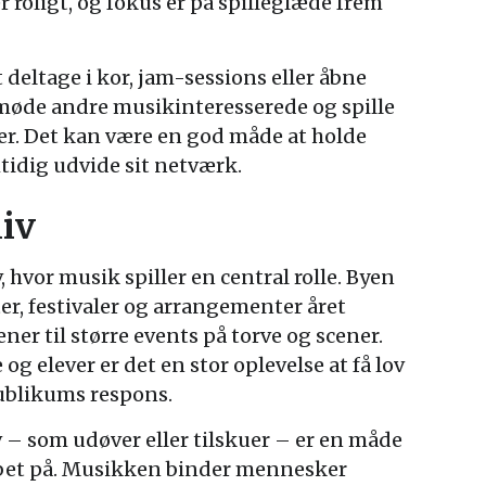
 roligt, og fokus er på spilleglæde frem
 deltage i kor, jam-sessions eller åbne
møde andre musikinteresserede og spille
r. Det kan være en god måde at holde
idig udvide sit netværk.
liv
, hvor musik spiller en central rolle. Byen
, festivaler og arrangementer året
er til større events på torve og scener.
g elever er det en stor oplevelse at få lov
ublikums respons.
v – som udøver eller tilskuer – er en måde
kabet på. Musikken binder mennesker