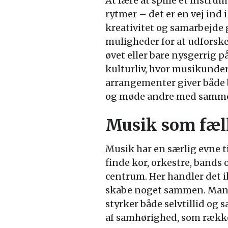
At lære at spille et instr
rytmer – det er en vej ind 
kreativitet og samarbejde 
muligheder for at udforsk
øvet eller bare nysgerrig p
kulturliv, hvor musikunde
arrangementer giver både 
og møde andre med samme 
Musik som fæl
Musik har en særlig evne t
finde kor, orkestre, bands 
centrum. Her handler det i
skabe noget sammen. Mange 
styrker både selvtillid og 
af samhørighed, som rækk