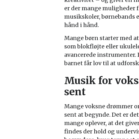
er der mange muligheder f
musikskoler, børnebands el
hånd i hånd.
Mange børn starter med at 
som blokfløjte eller ukulel
avancerede instrumenter. Det
barnet får lov til at udfor
Musik for voksn
sent
Mange voksne drømmer om at
sent at begynde. Det er det
mange oplever, at det give
findes der hold og underv