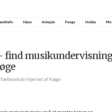
amilieliv
Hjem
Arbejde
Penge
Hobby
Mo
 – find musikundervisnin
Køge
fællesskab i hjertet af Køge