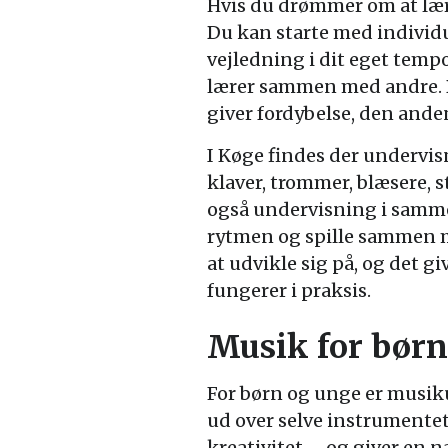
Hvis du drømmer om at lære
Du kan starte med individu
vejledning i dit eget temp
lærer sammen med andre. B
giver fordybelse, den ande
I Køge findes der undervisn
klaver, trommer, blæsere, 
også undervisning i sammen
rytmen og spille sammen m
at udvikle sig på, og det 
fungerer i praksis.
Musik for børn
For børn og unge er musik
ud over selve instrumentet
kreativitet – og giver en n