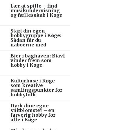
Lær at spille – find
musikundervisning
og fællesskab i Køge
Start din egen
hobbygruppe i Køge:
Sådan får du
naboerne med
Bier i baghaven: Biavl
vinder frem som
hobby i Køge
Kulturhuse i Køge
som kreative
samlingspunkter for
hobbyfolk
Dyrk dine egne
snitblomster – en
farverig hobby for
alle i Køge