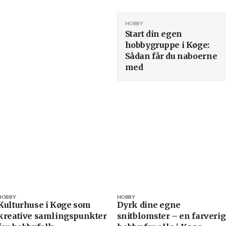
HOBBY
Start din egen
hobbygruppe i Køge:
Sådan får du naboerne
med
HOBBY
HOBBY
Kulturhuse i Køge som
Dyrk dine egne
kreative samlingspunkter
snitblomster – en farverig