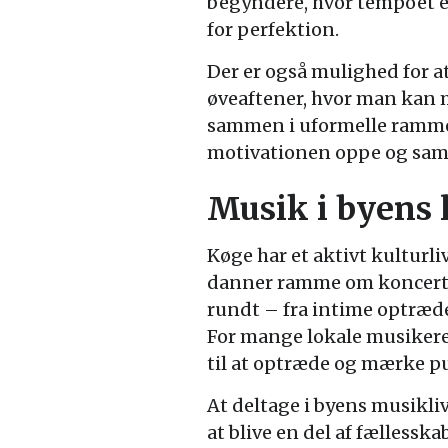
begyndere, hvor tempoet er
for perfektion.
Der er også mulighed for at
øveaftener, hvor man kan 
sammen i uformelle ramme
motivationen oppe og samt
Musik i byens 
Køge har et aktivt kulturliv
danner ramme om koncerter
rundt – fra intime optræden
For mange lokale musikere o
til at optræde og mærke p
At deltage i byens musikli
at blive en del af fælless